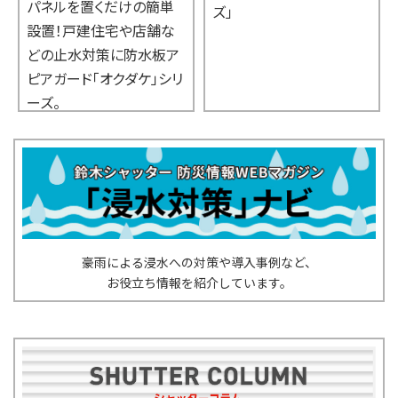
ルを置くだけの簡単
着タイプ
ズ」
！戸建住宅や店舗な
ード「ア
止水対策に防水板ア
置方法を
ガード「オクダケ」シリ
。
豪雨による浸水への対策や導入事例など、
お役立ち情報を紹介しています。