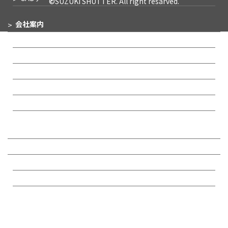
©SUZUKI SHUTTER. All right resarved.
会社案内
企業メッセージ
会社概要
事業所一覧
IR情報
沿革
リクルート
お問い合わせ・
サポート
お問い合わせ
カタログ請求
Q&A
シャッター製品Q&A