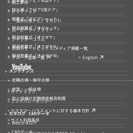
防水扉
「アピアW型ドア」
施工事例
防水扉
「アピアS型ドア」
ピックアップ
脱着式
「アピアシャット」
「浸水対策ナビ」
マガジン
簡易脱着式
「オクタッチ」
ムービーライブラリー
簡易脱着式
「オクダケ」
シャッターコラム
簡易脱着式
「オクダケH」
お知らせ・トピックス
/メディア掲載一覧
簡易脱着式
「オクダケW」
グループ企業一覧
English
メンテナンス
定期点検・保守点検
修理・一般点検
> サイトマップ
防火設備の
定期検査報告制度
> プライバシーポリシー
> カスタマーハラスメントに対する基本方針
カタログ
CADデータ
> サイト利用条件
Webカタログ
CADデータ