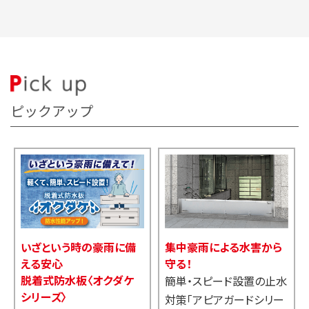
ピックアップ
高さ1.
という時の豪雨に備
集中豪雨による水害から
水板の
安心
守る！
設置方法
式防水板〈オクダケ
簡単・スピード設置の止水
ーズ〉
ムービー
対策「アピアガードシリー