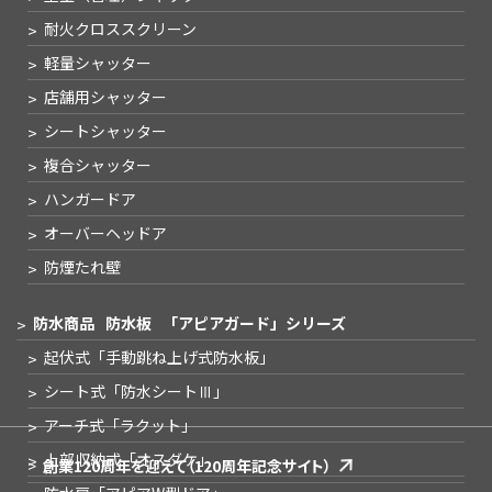
耐火クロススクリーン
軽量シャッター
店舗用シャッター
シートシャッター
複合シャッター
ハンガードア
オーバーヘッドア
防煙たれ壁
防水商品
防水板
「アピアガード」シリーズ
起伏式
「手動跳ね上げ式防水板」
シート式
「防水シートⅢ」
アーチ式
「ラクット」
上部収納式
「オスダケ」
創業120周年を迎えて
（120周年記念サイト）