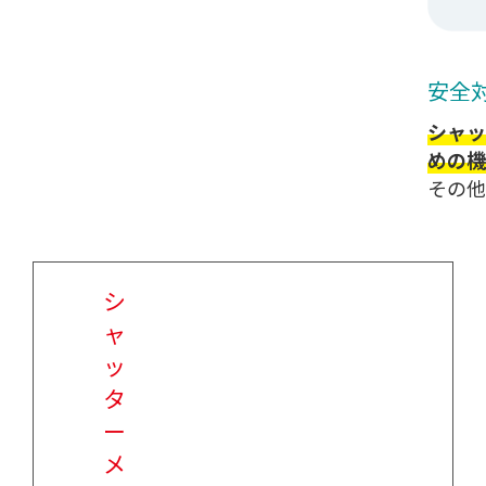
安全
シャッ
めの機
その他
シ
ャ
ッ
タ
ー
メ