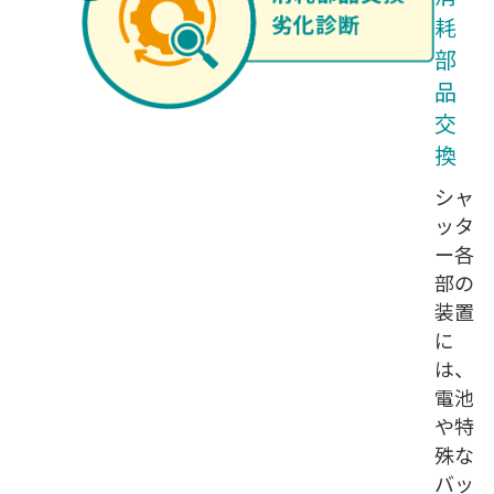
耗
部
品
交
換
シャ
ッタ
ー各
部の
装置
に
は、
電池
や特
殊な
バッ