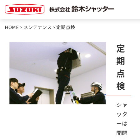
HOME
>
メンテナンス
>
定期点検
定
期
点
検
シャ
ッタ
ーは
開閉