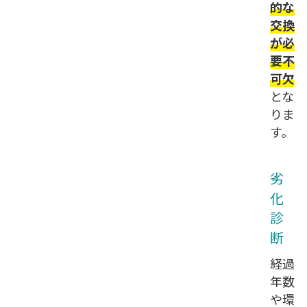
的な
交換
が必
要不
可欠
とな
りま
す。
劣
化
診
断
経過
年数
や環