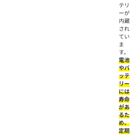
テリ
ーが
内蔵
され
てい
ま
す。
電池
やバ
ッテ
リー
には
寿命
があ
るた
め、
定期