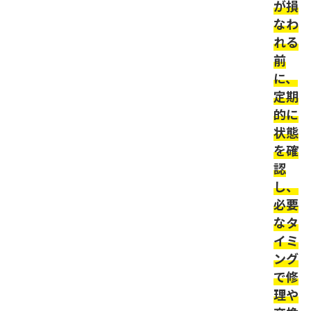
が損
なわ
れる
前
に、
定期
的に
状態
を確
認
し、
必要
なタ
イミ
ング
で修
理や