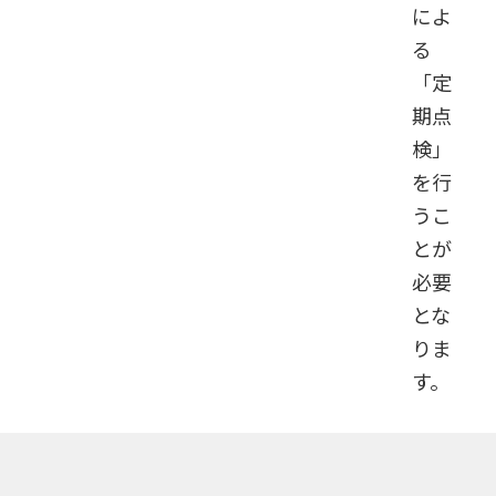
によ
る
「定
期点
検」
を行
うこ
とが
必要
とな
りま
す。