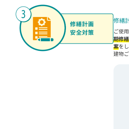
修繕
ご使用
期修繕
案
をし
建物ご