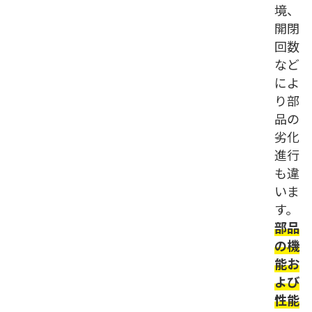
境、
開閉
回数
など
によ
り部
品の
劣化
進行
も違
いま
す。
部品
の機
能お
よび
性能