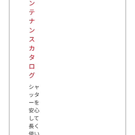
ン
テ
ナ
ン
ス
カ
タ
ロ
グ
シャ
ッタ
ーを
安心
して
長く
使い