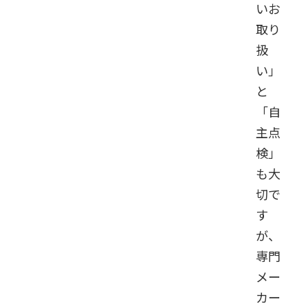
いお
取り
扱
い」
と
「自
主点
検」
も大
切で
す
が、
専門
メー
カー