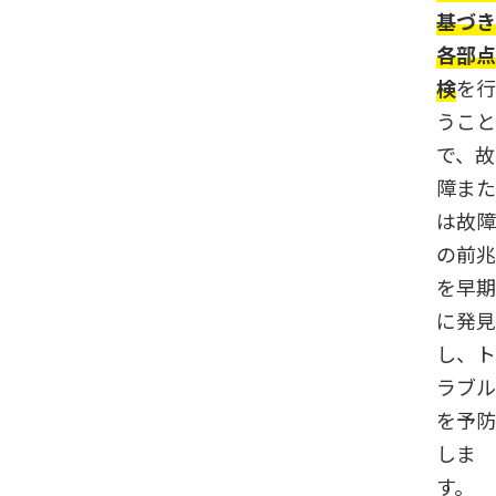
基づき
各部点
検
を行
うこと
で、故
障また
は故障
の前兆
を早期
に発見
し、ト
ラブル
を予防
しま
す。