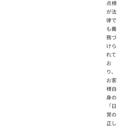
点検
が法
律で
も義
務づ
けら
れて
お
り、
お客
様自
身の
「日
常の
正し