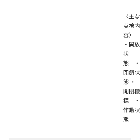
〈主な
点検内
容〉
・開放
状
態 ・
閉鎖状
態 ・
開閉機
構 ・
作動状
態