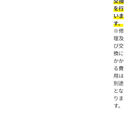
交換
を行
いま
す。
※修
理及
び交
換に
かか
る費
用は
別途
とな
りま
す。