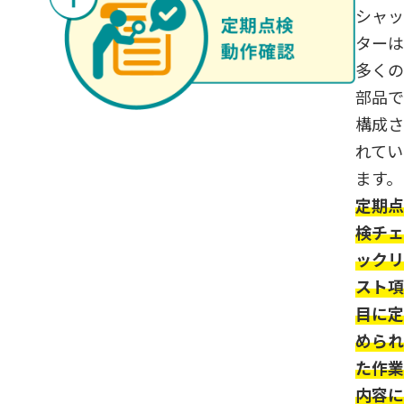
シャッ
ターは
多くの
部品で
構成さ
れてい
ます。
定期点
検チェ
ックリ
スト項
目に定
められ
た作業
内容に