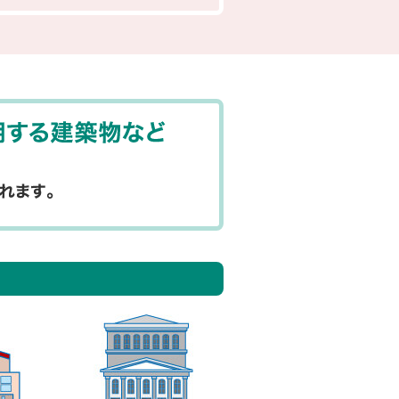
国が定める対象は、不特定
主な指定対象用
ホテルなど
博物館、美術館、図書館な
体育館(学校に附属しないもの)