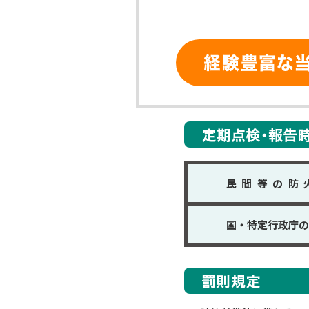
民間等の防
国・特定行政庁の