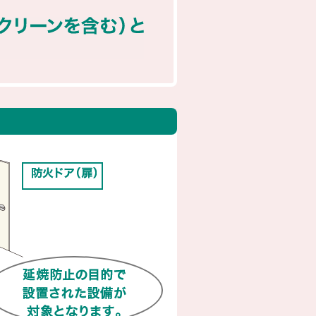
従来の消防設備点検では
対象の設備