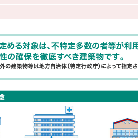
る建物とは？
病院、診療所、旅館、
劇場、映画館、公会堂など