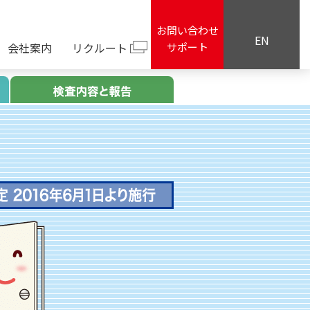
お問い合わせ
EN
会社案内
リクルート
サポート
対象建物について
検査の内容と報告
防火設備<防
建築基準法改定 2016年6月