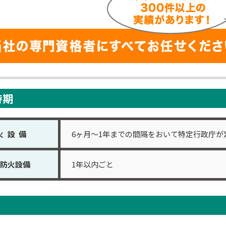
火設備
6ヶ月～1年までの間隔をおいて特定行政庁が
防火設備
1年以内ごと