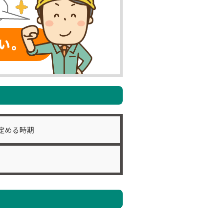
経験豊富な当社の専門資格者にすべて
定期点検・報告
定める時期
罰則規定