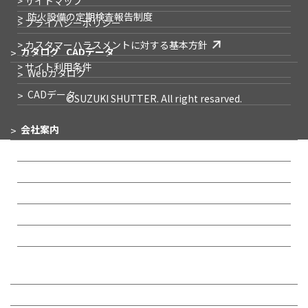
> サイトマップ
防火設備の
定期検査報告制度
> プライバシーポリシー
> カスタマーハラスメントに対する基本方針
カタログ
CADデータ
> サイト利用条件
Webカタログ
CADデータ
©SUZUKI SHUTTER. All right resarved.
会社案内
企業メッセージ
会社概要
事業所一覧
IR情報
沿革
リクルート
お問い合わせ・
サポート