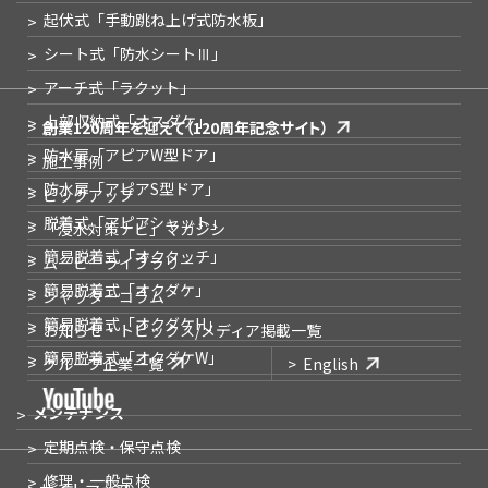
起伏式
「手動跳ね上げ式防水板」
シート式
「防水シートⅢ」
アーチ式
「ラクット」
上部収納式
「オスダケ」
創業120周年を迎えて
（120周年記念サイト）
防水扉
「アピアW型ドア」
施工事例
防水扉
「アピアS型ドア」
ピックアップ
脱着式
「アピアシャット」
「浸水対策ナビ」
マガジン
簡易脱着式
「オクタッチ」
ムービーライブラリー
簡易脱着式
「オクダケ」
シャッターコラム
簡易脱着式
「オクダケH」
お知らせ・トピックス
/メディア掲載一覧
簡易脱着式
「オクダケW」
グループ企業一覧
English
メンテナンス
定期点検・保守点検
修理・一般点検