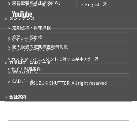
簡易脱着式
「オクダケW」
グループ企業一覧
English
メンテナンス
定期点検・保守点検
修理・一般点検
> サイトマップ
防火設備の
定期検査報告制度
> プライバシーポリシー
> カスタマーハラスメントに対する基本方針
カタログ
CADデータ
> サイト利用条件
Webカタログ
CADデータ
©SUZUKI SHUTTER. All right resarved.
会社案内
企業メッセージ
会社概要
事業所一覧
IR情報