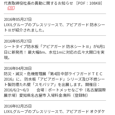
代表取締役社長の異動に関するお知らせ ［PDF：108KB］
2016年05月27日
LIXILグループのプレスリリースで、アピアガード 防水シー
トⅢが紹介されました。
2016年05月27日
シートタイプ防水板「アピアガード 防水シートⅢ」が6月1
日に新発売！ 最大幅8m、水位1mに対応の広々大開口を実
現。
2016年04月28日
防災・減災・危機管理展「第4回 中部ライフガードＴＥＣ
2016」に、 防水板「アピアガード」シリーズ及び不燃シー
ト製防煙たれ壁「スモバリア」を出展します。 開催日：
2016/6/2～6/3 会場：ポートメッセなごや（名古屋国際
展示場）愛知県名古屋市 入場料金:無料（登録制）
2016年02月25日
LIXILグループのプレスリリースで、アピアガード オクダケ