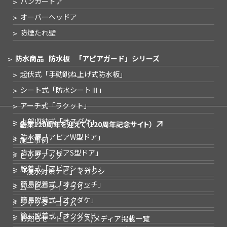
ハンガードア
オーバーヘッドア
防煙たれ壁
防水商品
防水板
「アピアガード」シリーズ
起伏式
「手動跳ね上げ式防水板」
シート式
「防水シートⅢ」
アーチ式
「ラクット」
上部収納式
「オスダケ」
創業120周年を迎えて
（120周年記念サイト）
防水扉
「アピアW型ドア」
施工事例
防水扉
「アピアS型ドア」
ピックアップ
脱着式
「アピアシャット」
「浸水対策ナビ」
マガジン
簡易脱着式
「オクタッチ」
ムービーライブラリー
簡易脱着式
「オクダケ」
シャッターコラム
簡易脱着式
「オクダケH」
お知らせ・トピックス
/メディア掲載一覧