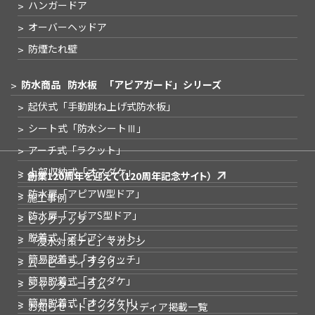
ハンガードア
オーバーヘッドア
防煙たれ壁
防水商品
防水板
「アピアガード」シリーズ
起伏式
「手動跳ね上げ式防水板」
シート式
「防水シートⅢ」
アーチ式
「ラクット」
上部収納式
「オスダケ」
創業120周年を迎えて
（120周年記念サイト）
防水扉
「アピアW型ドア」
施工事例
防水扉
「アピアS型ドア」
ピックアップ
脱着式
「アピアシャット」
「浸水対策ナビ」
マガジン
簡易脱着式
「オクタッチ」
ムービーライブラリー
簡易脱着式
「オクダケ」
シャッターコラム
簡易脱着式
「オクダケH」
お知らせ・トピックス
/メディア掲載一覧