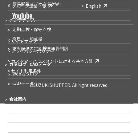
簡易脱着式
「オクダケW」
グループ企業一覧
English
メンテナンス
定期点検・保守点検
修理・一般点検
> サイトマップ
防火設備の
定期検査報告制度
> プライバシーポリシー
> カスタマーハラスメントに対する基本方針
カタログ
CADデータ
> サイト利用条件
Webカタログ
CADデータ
©SUZUKI SHUTTER. All right resarved.
会社案内
企業メッセージ
会社概要
事業所一覧
IR情報