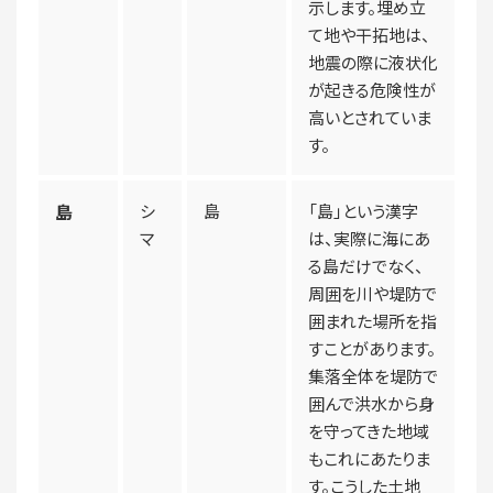
示します。埋め立
て地や干拓地は、
地震の際に液状化
が起きる危険性が
高いとされていま
す。
島
シ
島
「島」という漢字
マ
は、実際に海にあ
る島だけでなく、
周囲を川や堤防で
囲まれた場所を指
すことがあります。
集落全体を堤防で
囲んで洪水から身
を守ってきた地域
もこれにあたりま
す。こうした土地