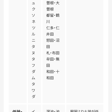
ュ
曽根・大
ク
曽根
ソ
都留・鶴
ネ
川
ツ
仁多・仁
ル
井田
ニ
怒田・沼
タ
田
ヌ
札・布田
タ
牟田・無
フ
田
ダ
和田・十
ム
和田
タ
ワ
ダ
低地・
イ
溜池・池
周囲より土地が低