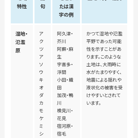
特性
句
たは漢
字の例
湿地・
ア
阿久津・
かつて湿地や氾濫
ク
芥川
平野であった可能
氾濫
ツ
阿蘇・麻
性を示すことがあ
原
ア
生
ります。このような
ソ
宇喜多・
土地は、大雨時に
ウ
浮間
水がたまりやすく、
キ
小田・織
地震による揺れや
オ
田
液状化の被害を受
ダ
加茂・鴨
けやすいとされて
カ
川
います。
モ
検見川・
ケ
花見
ミ
宿河原・
シ
宿毛