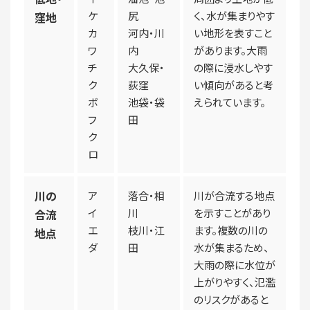
ケ
尻
く、水が集まりやす
窪地
カ
河内・川
い地形を表すこと
ワ
内
があります。大雨
チ
大久保・
の際に浸水しやす
ク
荻窪
い傾向があると考
ボ
池袋・袋
えられています。
フ
田
ク
ロ
川の
ア
落合・相
川が合流する地点
イ
川
を示すことがあり
合流
エ
枝川・江
ます。複数の川の
地点
ダ
田
水が集まるため、
大雨の際に水位が
上がりやすく、氾濫
のリスクがあると