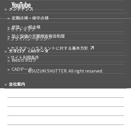
メンテナンス
定期点検・保守点検
修理・一般点検
> サイトマップ
防火設備の
定期検査報告制度
> プライバシーポリシー
> カスタマーハラスメントに対する基本方針
カタログ
CADデータ
> サイト利用条件
Webカタログ
CADデータ
©SUZUKI SHUTTER. All right resarved.
会社案内
企業メッセージ
会社概要
事業所一覧
IR情報
沿革