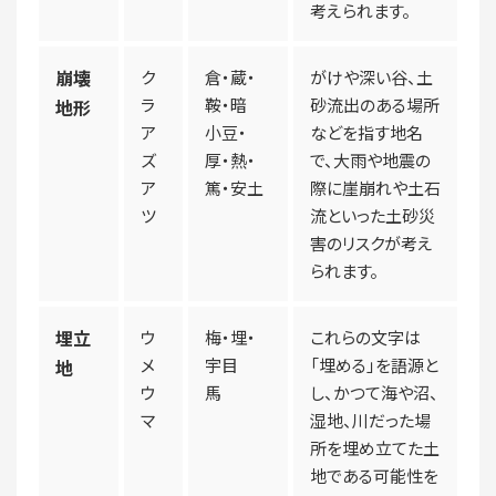
考えられます。
崩壊
ク
倉・蔵・
がけや深い谷、土
ラ
鞍・暗
砂流出のある場所
地形
ア
小豆・
などを指す地名
ズ
厚・熱・
で、大雨や地震の
ア
篤・安土
際に崖崩れや土石
ツ
流といった土砂災
害のリスクが考え
られます。
埋立
ウ
梅・埋・
これらの文字は
メ
宇目
「埋める」を語源と
地
ウ
馬
し、かつて海や沼、
マ
湿地、川だった場
所を埋め立てた土
地である可能性を