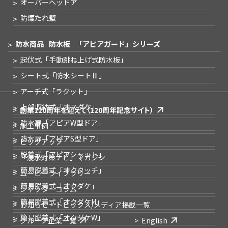
オーバーヘッドア
防煙たれ壁
防水商品
防水板
「アピアガード」シリーズ
起伏式
「手動跳ね上げ式防水板」
シート式
「防水シートⅢ」
アーチ式
「ラクット」
上部収納式
「オスダケ」
創業120周年を迎えて
（120周年記念サイト）
防水扉
「アピアW型ドア」
施工事例
防水扉
「アピアS型ドア」
ピックアップ
脱着式
「アピアシャット」
「浸水対策ナビ」
マガジン
簡易脱着式
「オクタッチ」
ムービーライブラリー
簡易脱着式
「オクダケ」
シャッターコラム
簡易脱着式
「オクダケH」
お知らせ・トピックス
/メディア掲載一覧
簡易脱着式
「オクダケW」
グループ企業一覧
English