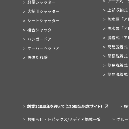
アーチ式
「
軽量シャッター
上部収納式
店舗用シャッター
防水扉
「ア
シートシャッター
防水扉
「ア
複合シャッター
脱着式
「ア
ハンガードア
簡易脱着式
オーバーヘッドア
簡易脱着式
防煙たれ壁
簡易脱着式
簡易脱着式
創業120周年を迎えて
（120周年記念サイト）
施
お知らせ・トピックス
/メディア掲載一覧
グルー