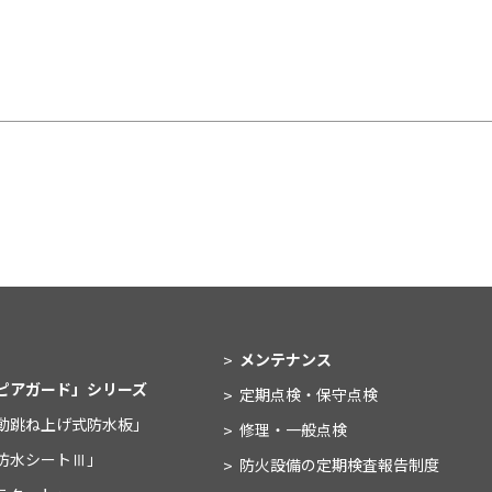
メンテナンス
ピアガード」シリーズ
定期点検・保守点検
動跳ね上げ式防水板」
修理・一般点検
防水シートⅢ」
防火設備の
定期検査報告制度