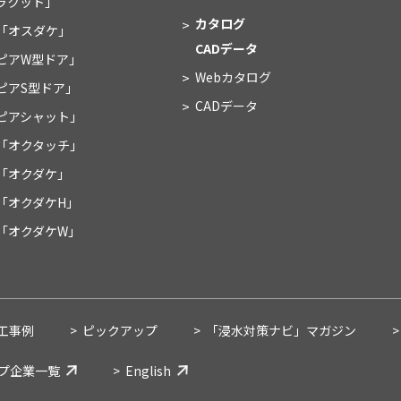
ラクット」
カタログ
「オスダケ」
CADデータ
ピアW型ドア」
Webカタログ
ピアS型ドア」
CADデータ
ピアシャット」
「オクタッチ」
「オクダケ」
「オクダケH」
「オクダケW」
工事例
ピックアップ
「浸水対策ナビ」
マガジン
プ企業一覧
English