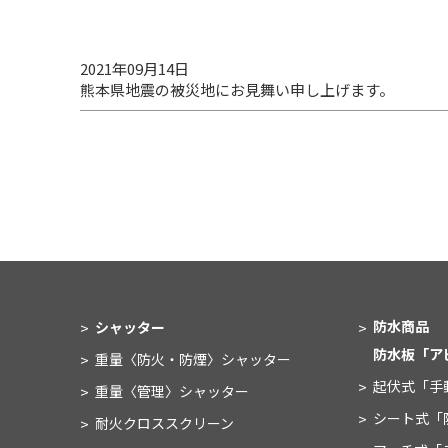
2021年09月14日
熊本県地震の被災地にお見舞い申し上げます。
防水商品
シャッター
防水板
「ア
重量〈防火・防煙〉
シャッター
起伏式
「手
重量〈管理〉
シャッター
シート式
「
耐火クロススクリーン