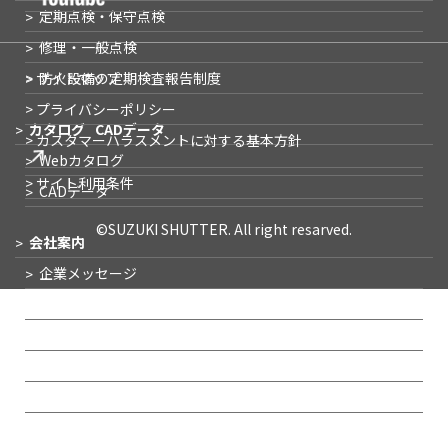
定期点検・保守点検
修理・一般点検
> サイトマップ
防火設備の
定期検査報告制度
> プライバシーポリシー
カタログ
CADデータ
> カスタマーハラスメントに対する基本方針
Webカタログ
> サイト利用条件
CADデータ
©SUZUKI SHUTTER. All right resarved.
会社案内
企業メッセージ
会社概要
事業所一覧
IR情報
沿革