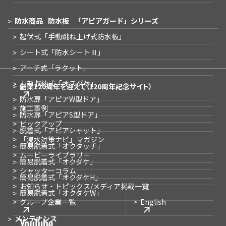
防水商品
防水板
「アピアガード」シリーズ
起伏式
「手動跳ね上げ式防水板」
シート式
「防水シートⅢ」
アーチ式
「ラクット」
上部収納式
「オスダケ」
創業120周年を迎えて
（120周年記念サイト）
防水扉
「アピアW型ドア」
施工事例
防水扉
「アピアS型ドア」
ピックアップ
脱着式
「アピアシャット」
「浸水対策ナビ」
マガジン
簡易脱着式
「オクタッチ」
ムービーライブラリー
簡易脱着式
「オクダケ」
シャッターコラム
簡易脱着式
「オクダケH」
お知らせ・トピックス
/メディア掲載一覧
簡易脱着式
「オクダケW」
グループ企業一覧
English
メンテナンス