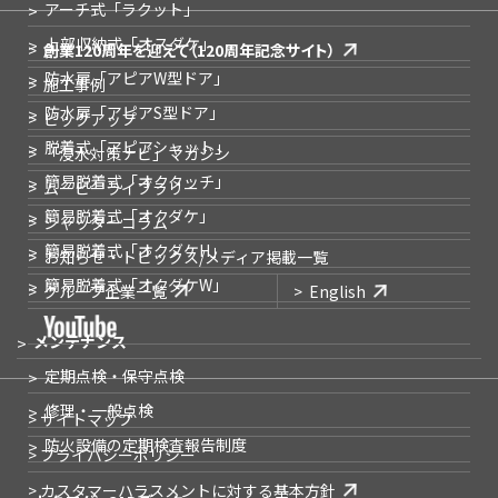
アーチ式
「ラクット」
上部収納式
「オスダケ」
創業120周年を迎えて
（120周年記念サイト）
防水扉
「アピアW型ドア」
施工事例
防水扉
「アピアS型ドア」
ピックアップ
脱着式
「アピアシャット」
「浸水対策ナビ」
マガジン
簡易脱着式
「オクタッチ」
ムービーライブラリー
簡易脱着式
「オクダケ」
シャッターコラム
簡易脱着式
「オクダケH」
お知らせ・トピックス
/メディア掲載一覧
簡易脱着式
「オクダケW」
グループ企業一覧
English
メンテナンス
定期点検・保守点検
修理・一般点検
> サイトマップ
防火設備の
定期検査報告制度
> プライバシーポリシー
> カスタマーハラスメントに対する基本方針