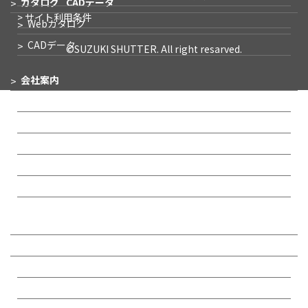
カタログ
CADデータ
> サイト利用条件
Webカタログ
CADデータ
©SUZUKI SHUTTER. All right resarved.
会社案内
企業メッセージ
会社概要
事業所一覧
IR情報
沿革
リクルート
お問い合わせ・
サポート
お問い合わせ
カタログ請求