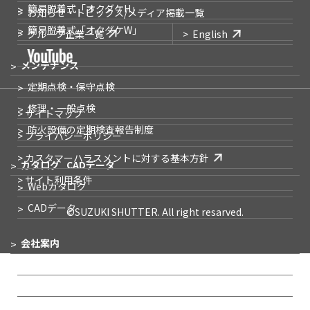
簡易脱着式
「オクダケH」
お知らせ・トピックス
/メディア掲載一覧
簡易脱着式
「オクダケW」
グループ企業一覧
English
メンテナンス
定期点検・保守点検
修理・一般点検
> サイトマップ
防火設備の
定期検査報告制度
> プライバシーポリシー
> カスタマーハラスメントに対する基本方針
カタログ
CADデータ
> サイト利用条件
Webカタログ
CADデータ
©SUZUKI SHUTTER. All right resarved.
会社案内
企業メッセージ
会社概要
事業所一覧