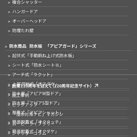
複合シャッター
ハンガードア
オーバーヘッドア
防煙たれ壁
防水商品
防水板
「アピアガード」シリーズ
起伏式
「手動跳ね上げ式防水板」
シート式
「防水シートⅢ」
アーチ式
「ラクット」
上部収納式
「オスダケ」
創業120周年を迎えて
（120周年記念サイト）
防水扉
「アピアW型ドア」
施工事例
防水扉
「アピアS型ドア」
ピックアップ
脱着式
「アピアシャット」
「浸水対策ナビ」
マガジン
簡易脱着式
「オクタッチ」
ムービーライブラリー
簡易脱着式
「オクダケ」
シャッターコラム