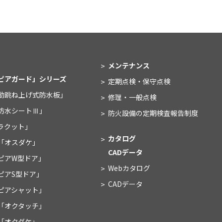
メンテナンス
ピアガード」シリーズ
定期点検・保守点検
動跳ね上げ式防水板」
修理・一般点検
防水シートⅢ」
防火設備の
定期検査報告制度
ラクット」
カタログ
「オスダケ」
CADデータ
ピアW型ドア」
Webカタログ
ピアS型ドア」
CADデータ
ピアシャット」
「オクタッチ」
「オクダケ」