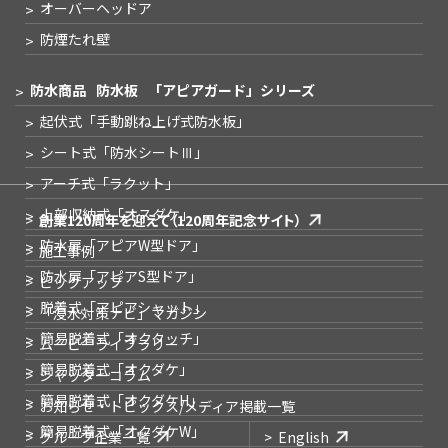
オーバーヘッドア
防煙たれ壁
防水商品
防水板
「アピアガード」シリーズ
起伏式
「手動跳ね上げ式防水板」
シート式
「防水シートⅢ」
アーチ式
「ラクット」
上部収納式
「オスダケ」
創業120周年を迎えて
（120周年記念サイト）
防水扉
「アピアW型ドア」
施工事例
防水扉
「アピアS型ドア」
ピックアップ
脱着式
「アピアシャット」
「浸水対策ナビ」
マガジン
簡易脱着式
「オクタッチ」
ムービーライブラリー
簡易脱着式
「オクダケ」
シャッターコラム
簡易脱着式
「オクダケH」
お知らせ・トピックス
/メディア掲載一覧
簡易脱着式
「オクダケW」
グループ企業一覧
English