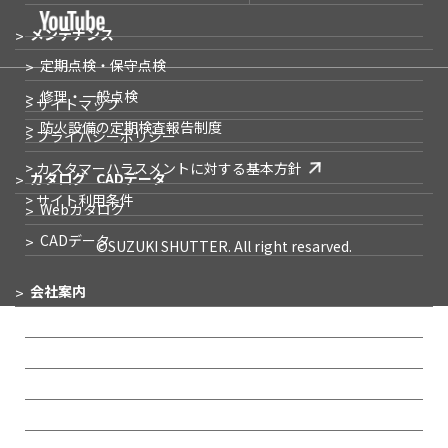
メンテナンス
定期点検・保守点検
修理・一般点検
> サイトマップ
防火設備の
定期検査報告制度
> プライバシーポリシー
> カスタマーハラスメントに対する基本方針
カタログ
CADデータ
> サイト利用条件
Webカタログ
CADデータ
©SUZUKI SHUTTER. All right resarved.
会社案内
企業メッセージ
会社概要
事業所一覧
IR情報
沿革